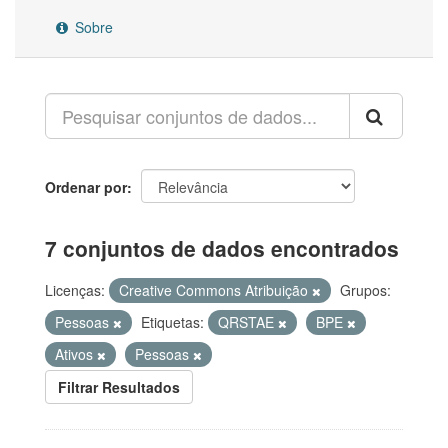
Sobre
Ordenar por
7 conjuntos de dados encontrados
Licenças:
Creative Commons Atribuição
Grupos:
Pessoas
Etiquetas:
QRSTAE
BPE
Ativos
Pessoas
Filtrar Resultados