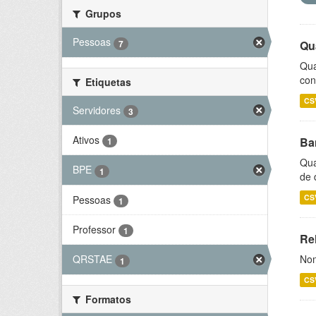
Grupos
Pessoas
7
Qu
Qua
con
Etiquetas
CS
Servidores
3
Ativos
Ba
1
Qua
BPE
1
de 
CS
Pessoas
1
Professor
1
Rel
Nom
QRSTAE
1
CS
Formatos