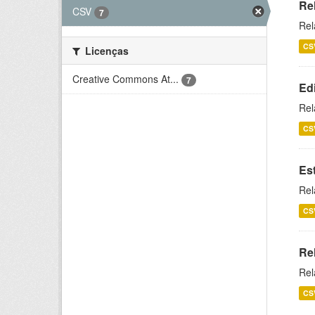
Re
CSV
7
Rel
CS
Licenças
Creative Commons At...
7
Ed
Rel
CS
Es
Rel
CS
Re
Rel
CS