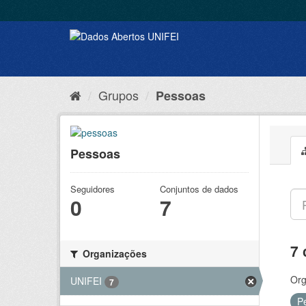
Grupos
Pessoas
Pessoas
Seguidores
Conjuntos de dados
0
7
7 
Organizações
Org
UNIFEI
7
P