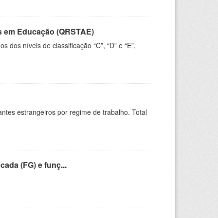
vos em Educação (QRSTAE)
dos níveis de classificação “C”, “D” e “E”,
sitantes estrangeiros por regime de trabalho. Total
cada (FG) e funç...