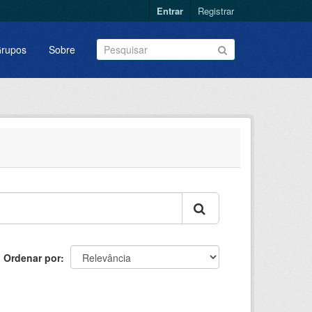
Entrar
Registrar
rupos
Sobre
Ordenar por