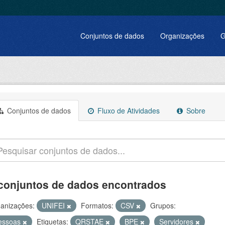
Conjuntos de dados
Organizações
G
Conjuntos de dados
Fluxo de Atividades
Sobre
conjuntos de dados encontrados
anizações:
UNIFEI
Formatos:
CSV
Grupos:
essoas
Etiquetas:
QRSTAE
BPE
Servidores