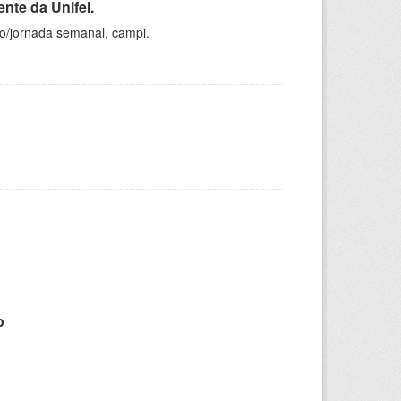
nte da Unifei.
ho/jornada semanal, campi.
o