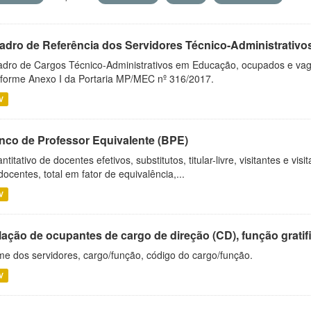
adro de Referência dos Servidores Técnico-Administrati
dro de Cargos Técnico-Administrativos em Educação, ocupados e vagos 
forme Anexo I da Portaria MP/MEC nº 316/2017.
V
nco de Professor Equivalente (BPE)
ntitativo de docentes efetivos, substitutos, titular-livre, visitantes e vi
docentes, total em fator de equivalência,...
V
ação de ocupantes de cargo de direção (CD), função gratifi
e dos servidores, cargo/função, código do cargo/função.
V