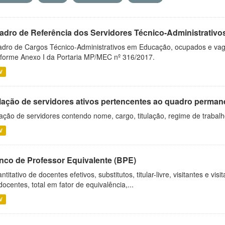
adro de Referência dos Servidores Técnico-Administrati
dro de Cargos Técnico-Administrativos em Educação, ocupados e vagos 
forme Anexo I da Portaria MP/MEC nº 316/2017.
V
lação de servidores ativos pertencentes ao quadro permane
ação de servidores contendo nome, cargo, titulação, regime de trabal
V
nco de Professor Equivalente (BPE)
ntitativo de docentes efetivos, substitutos, titular-livre, visitantes e vi
docentes, total em fator de equivalência,...
V