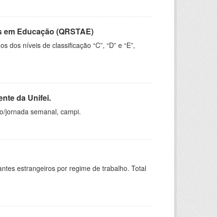
vos em Educação (QRSTAE)
dos níveis de classificação “C”, “D” e “E”,
nte da Unifei.
ho/jornada semanal, campi.
sitantes estrangeiros por regime de trabalho. Total