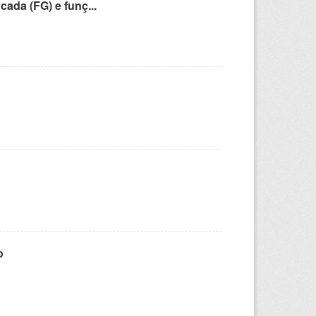
cada (FG) e funç...
o