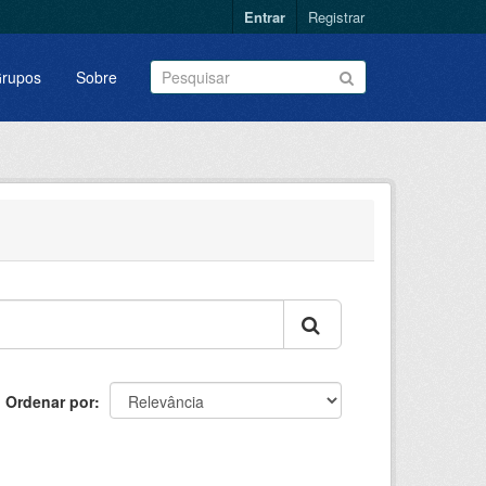
Entrar
Registrar
rupos
Sobre
Ordenar por