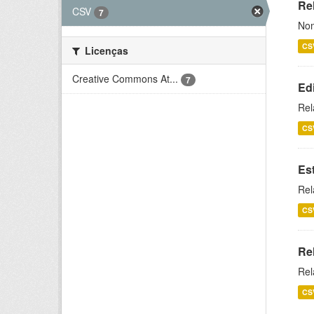
Rel
CSV
7
Nom
CS
Licenças
Creative Commons At...
7
Ed
Rel
CS
Es
Rel
CS
Re
Rel
CS