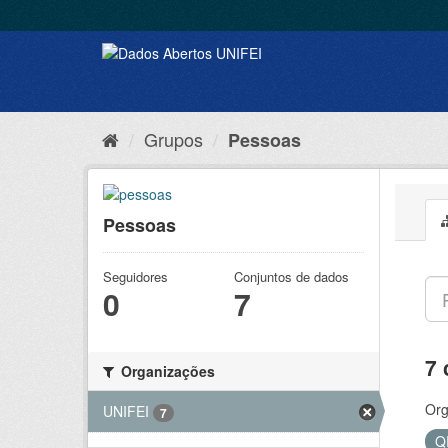
Grupos
Pessoas
Pessoas
Seguidores
Conjuntos de dados
0
7
7 
Organizações
Org
UNIFEI
7
Q