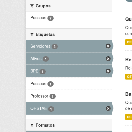
Grupos
Pessoas
7
Qu
Qua
con
Etiquetas
CS
Servidores
3
Ativos
Re
1
Rel
BPE
1
CS
Pessoas
1
Ba
Professor
1
Qua
de 
QRSTAE
1
CS
Formatos