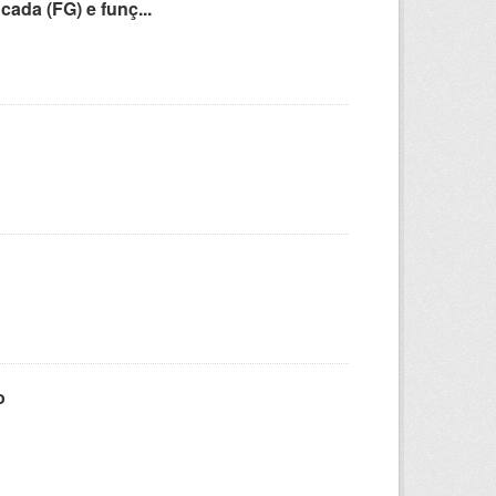
cada (FG) e funç...
o