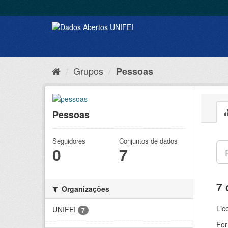
Grupos
Pessoas
Pessoas
Seguidores
Conjuntos de dados
0
7
7 
Organizações
Lic
UNIFEI
7
For