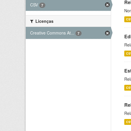
Rel
CSV
7
Nom
CS
Licenças
Creative Commons At...
7
Ed
Rel
CS
Es
Rel
CS
Re
Rel
CS