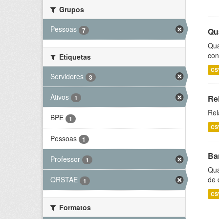
Grupos
Pessoas
7
Qu
Qua
con
Etiquetas
CS
Servidores
3
Ativos
Re
1
Rel
BPE
1
CS
Pessoas
1
Ba
Professor
1
Qua
de 
QRSTAE
1
CS
Formatos