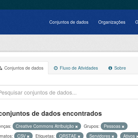
Conjuntos de dados
Organizações
G
Conjuntos de dados
Fluxo de Atividades
Sobre
conjuntos de dados encontrados
enças:
Creative Commons Atribuição
Grupos:
Pessoas
matos:
CSV
Etiquetas:
QRSTAE
Servidores
Ativos