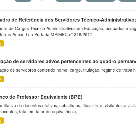
adro de Referência dos Servidores Técnico-Administrati
dro de Cargos Técnico-Administrativos em Educação, ocupados e vagos 
forme Anexo I da Portaria MP/MEC nº 316/2017.
V
lação de servidores ativos pertencentes ao quadro permane
ação de servidores contendo nome, cargo, titulação, regime de trabal
V
nco de Professor Equivalente (BPE)
ntitativo de docentes efetivos, substitutos, titular-livre, visitantes e vi
docentes, total em fator de equivalência,...
V