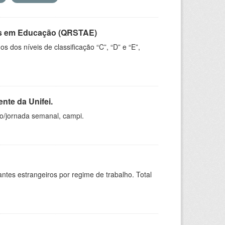
vos em Educação (QRSTAE)
dos níveis de classificação “C”, “D” e “E”,
nte da Unifei.
ho/jornada semanal, campi.
sitantes estrangeiros por regime de trabalho. Total