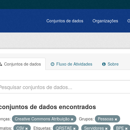
Conjuntos de dados
Organizações
G
Conjuntos de dados
Fluxo de Atividades
Sobre
conjuntos de dados encontrados
enças:
Creative Commons Atribuição
Grupos:
Pessoas
matos:
CSV
Etiquetas:
QRSTAE
Servidores
BPE