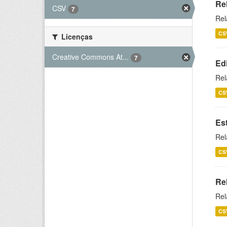
Re
CSV
7
Rel
CS
Licenças
Creative Commons At...
7
Ed
Rel
CS
Es
Rel
CS
Re
Rel
CS