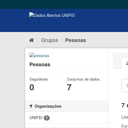
Grupos
Pessoas
Pessoas
Seguidores
Conjuntos de dados
0
7
7 
Organizações
Lic
UNIFEI
7
For