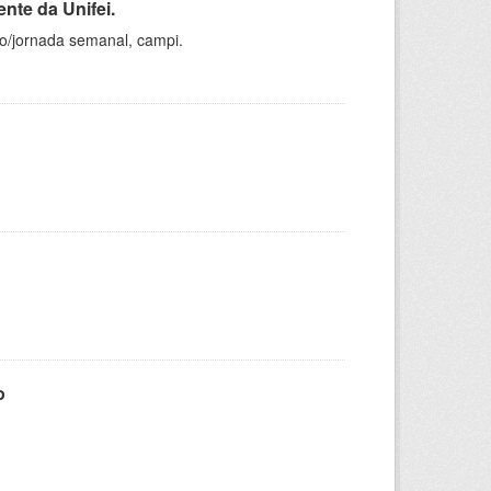
nte da Unifei.
ho/jornada semanal, campi.
o