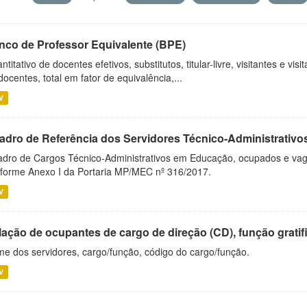
nco de Professor Equivalente (BPE)
ntitativo de docentes efetivos, substitutos, titular-livre, visitantes e vi
docentes, total em fator de equivalência,...
V
adro de Referência dos Servidores Técnico-Administrati
dro de Cargos Técnico-Administrativos em Educação, ocupados e vagos 
forme Anexo I da Portaria MP/MEC nº 316/2017.
V
ação de ocupantes de cargo de direção (CD), função gratifi
e dos servidores, cargo/função, código do cargo/função.
V