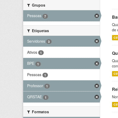
Grupos
Pessoas
7
Ba
Qua
de 
Etiquetas
CS
Servidores
3
Ativos
Qu
1
Qua
BPE
1
con
CS
Pessoas
1
Professor
1
Rel
Nom
QRSTAE
1
CS
Formatos