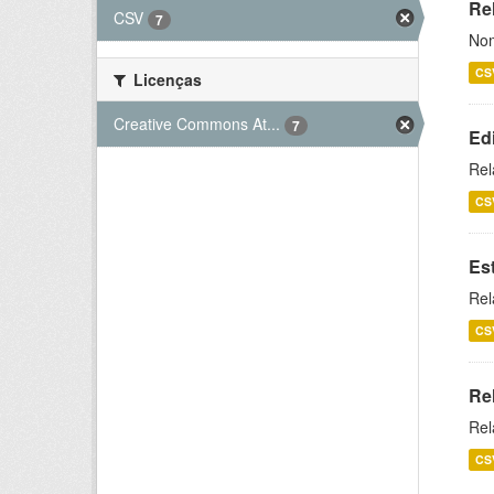
Rel
CSV
7
Nom
CS
Licenças
Creative Commons At...
7
Ed
Rel
CS
Es
Rel
CS
Re
Rel
CS