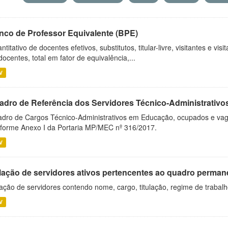
nco de Professor Equivalente (BPE)
ntitativo de docentes efetivos, substitutos, titular-livre, visitantes e vi
docentes, total em fator de equivalência,...
V
adro de Referência dos Servidores Técnico-Administrati
dro de Cargos Técnico-Administrativos em Educação, ocupados e vagos 
forme Anexo I da Portaria MP/MEC nº 316/2017.
V
lação de servidores ativos pertencentes ao quadro permane
ação de servidores contendo nome, cargo, titulação, regime de trabal
V