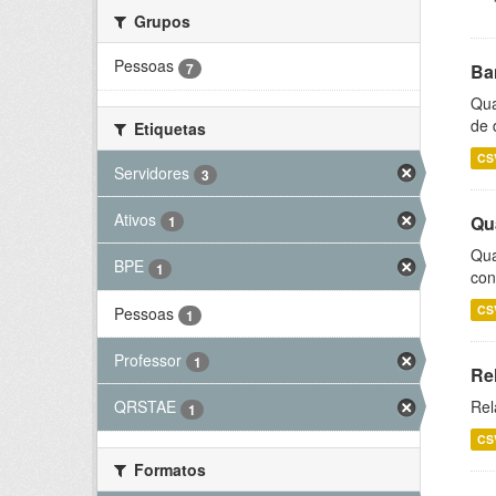
Grupos
Pessoas
7
Ba
Qua
de 
Etiquetas
CS
Servidores
3
Ativos
Qu
1
Qua
BPE
1
con
CS
Pessoas
1
Professor
1
Re
Rel
QRSTAE
1
CS
Formatos