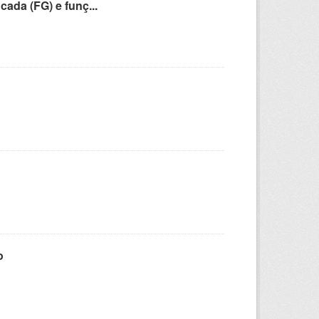
cada (FG) e funç...
o