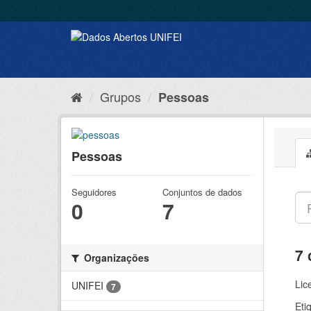
Grupos
Pessoas
Pessoas
Seguidores
Conjuntos de dados
0
7
7 
Organizações
Lic
UNIFEI
7
Eti