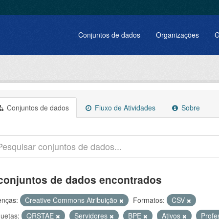
Conjuntos de dados
Organizações
G
Conjuntos de dados
Fluxo de Atividades
Sobre
conjuntos de dados encontrados
enças:
Creative Commons Atribuição
Formatos:
CSV
quetas:
QRSTAE
Servidores
BPE
Ativos
Profe