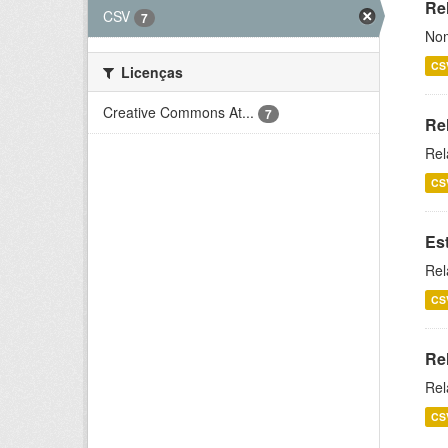
Rel
CSV
7
Nom
CS
Licenças
Creative Commons At...
7
Re
Rel
CS
Es
Rel
CS
Re
Rel
CS