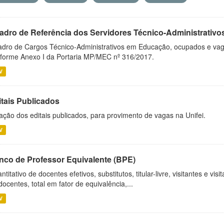
adro de Referência dos Servidores Técnico-Administrati
dro de Cargos Técnico-Administrativos em Educação, ocupados e vagos 
forme Anexo I da Portaria MP/MEC nº 316/2017.
V
itais Publicados
ação dos editais publicados, para provimento de vagas na Unifei.
V
nco de Professor Equivalente (BPE)
ntitativo de docentes efetivos, substitutos, titular-livre, visitantes e vi
docentes, total em fator de equivalência,...
V