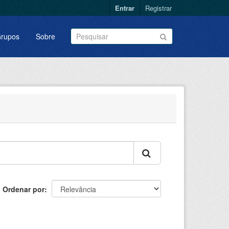
Entrar
Registrar
rupos
Sobre
Ordenar por