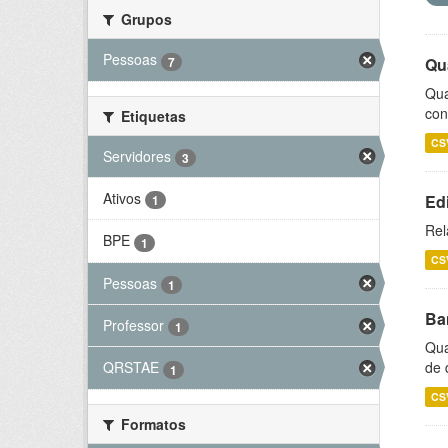
Grupos
Pessoas
7
Qu
Qua
con
Etiquetas
CS
Servidores
3
Ativos
Ed
1
Rel
BPE
1
CS
Pessoas
1
Ba
Professor
1
Qua
de 
QRSTAE
1
CS
Formatos