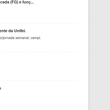
cada (FG) e funç...
nte da Unifei.
ho/jornada semanal, campi.
o