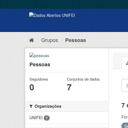
Grupos
Pessoas
Pessoas
Seguidores
Conjuntos de dados
0
7
7 
Organizações
For
UNIFEI
7
S