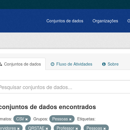
Conjuntos de dados
Organizações
G
Conjuntos de dados
Fluxo de Atividades
Sobre
conjuntos de dados encontrados
matos:
CSV
Grupos:
Pessoas
Etiquetas:
ervidores
QRSTAE
Professor
Pessoas