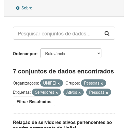
Sobre
Ordenar por
7 conjuntos de dados encontrados
Organizações:
UNIFEI
Grupos:
Pessoas
Etiquetas:
Servidores
Ativos
Pessoas
Filtrar Resultados
Relação de servidores ativos pertencentes ao
quadro permanente da Unifei.