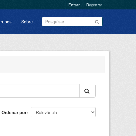
Entrar
Registrar
rupos
Sobre
Ordenar por