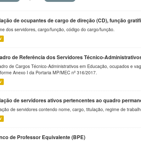
ação de ocupantes de cargo de direção (CD), função gratifi
e dos servidores, cargo/função, código do cargo/função.
V
adro de Referência dos Servidores Técnico-Administrati
dro de Cargos Técnico-Administrativos em Educação, ocupados e vagos 
forme Anexo I da Portaria MP/MEC nº 316/2017.
V
lação de servidores ativos pertencentes ao quadro permane
ação de servidores contendo nome, cargo, titulação, regime de trabal
V
nco de Professor Equivalente (BPE)