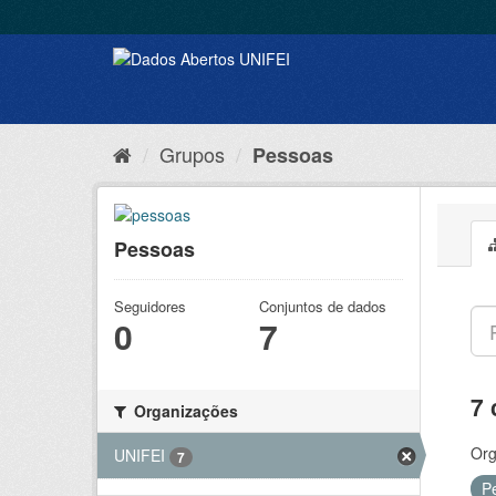
Grupos
Pessoas
Pessoas
Seguidores
Conjuntos de dados
0
7
7 
Organizações
Org
UNIFEI
7
P