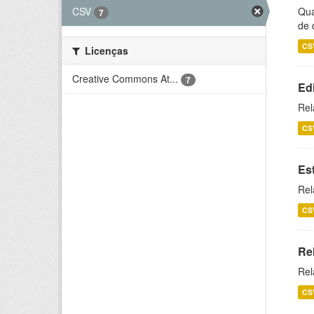
CSV
Qua
7
de 
CS
Licenças
Creative Commons At...
7
Ed
Rel
CS
Es
Rel
CS
Re
Rel
CS