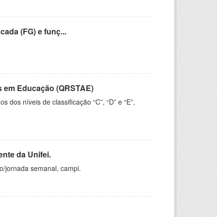
cada (FG) e funç...
vos em Educação (QRSTAE)
dos níveis de classificação “C”, “D” e “E”,
nte da Unifei.
ho/jornada semanal, campi.