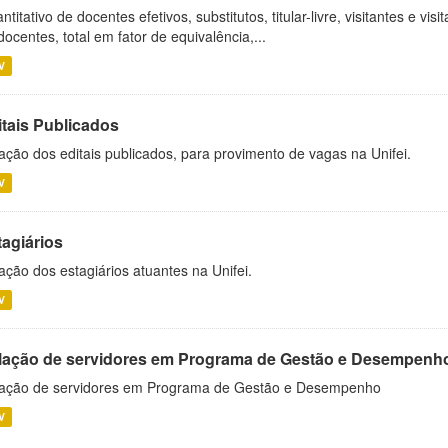
ntitativo de docentes efetivos, substitutos, titular-livre, visitantes e vi
docentes, total em fator de equivalência,...
V
itais Publicados
ação dos editais publicados, para provimento de vagas na Unifei.
V
tagiários
ação dos estagiários atuantes na Unifei.
V
lação de servidores em Programa de Gestão e Desempenh
ação de servidores em Programa de Gestão e Desempenho
V