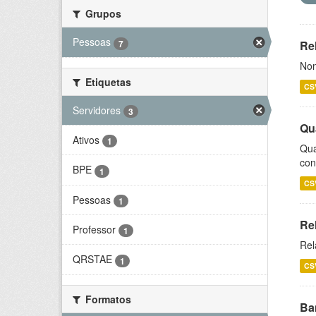
Grupos
Pessoas
7
Rel
Nom
Etiquetas
CS
Servidores
3
Qu
Ativos
1
Qua
con
BPE
1
CS
Pessoas
1
Re
Professor
1
Rel
QRSTAE
1
CS
Formatos
Ba