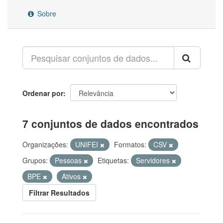
Sobre
Ordenar por
7 conjuntos de dados encontrados
Organizações:
UNIFEI
Formatos:
CSV
Grupos:
Pessoas
Etiquetas:
Servidores
BPE
Ativos
Filtrar Resultados