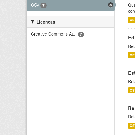
CSV
Qua
7
con
CS
Licenças
Creative Commons At...
7
Ed
Rel
CS
Es
Rel
CS
Re
Rel
CS