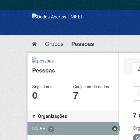
Grupos
Pessoas
Pessoas
Seguidores
Conjuntos de dados
0
7
7 
Organizações
Org
UNIFEI
7
S