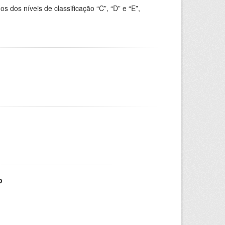
dos níveis de classificação “C”, “D” e “E”,
o