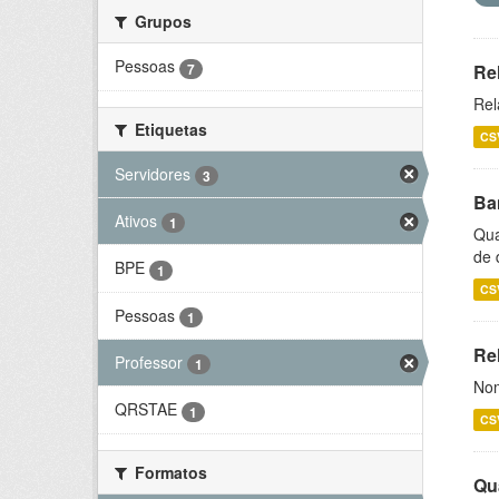
Grupos
Pessoas
7
Re
Rel
Etiquetas
CS
Servidores
3
Ba
Ativos
1
Qua
de 
BPE
1
CS
Pessoas
1
Rel
Professor
1
Nom
QRSTAE
1
CS
Formatos
Qu