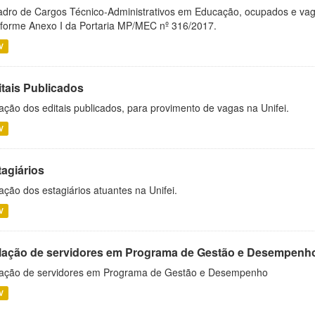
dro de Cargos Técnico-Administrativos em Educação, ocupados e vagos 
forme Anexo I da Portaria MP/MEC nº 316/2017.
V
itais Publicados
ação dos editais publicados, para provimento de vagas na Unifei.
V
tagiários
ação dos estagiários atuantes na Unifei.
V
lação de servidores em Programa de Gestão e Desempenh
ação de servidores em Programa de Gestão e Desempenho
V