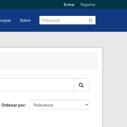
Entrar
Registrar
rupos
Sobre
Ordenar por