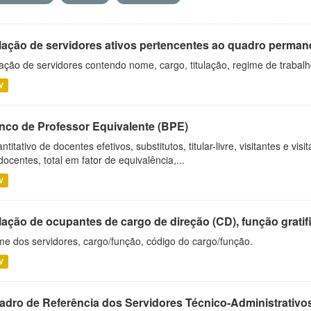
lação de servidores ativos pertencentes ao quadro permane
ação de servidores contendo nome, cargo, titulação, regime de trabal
V
nco de Professor Equivalente (BPE)
ntitativo de docentes efetivos, substitutos, titular-livre, visitantes e vi
docentes, total em fator de equivalência,...
V
ação de ocupantes de cargo de direção (CD), função gratifi
e dos servidores, cargo/função, código do cargo/função.
V
adro de Referência dos Servidores Técnico-Administrati