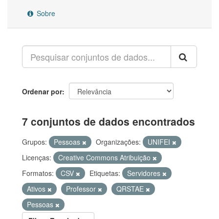
Sobre
Ordenar por
7 conjuntos de dados encontrados
Grupos:
Pessoas
Organizações:
UNIFEI
Licenças:
Creative Commons Atribuição
Formatos:
CSV
Etiquetas:
Servidores
Ativos
Professor
QRSTAE
Pessoas