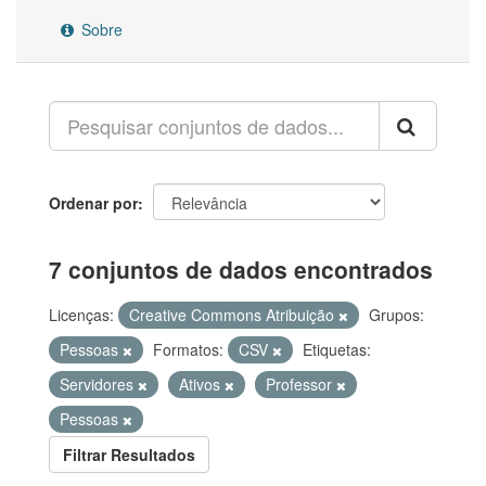
Sobre
Ordenar por
7 conjuntos de dados encontrados
Licenças:
Creative Commons Atribuição
Grupos:
Pessoas
Formatos:
CSV
Etiquetas:
Servidores
Ativos
Professor
Pessoas
Filtrar Resultados