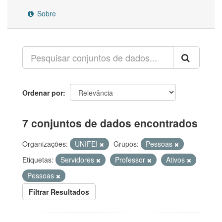
Sobre
Ordenar por
7 conjuntos de dados encontrados
Organizações:
UNIFEI
Grupos:
Pessoas
Etiquetas:
Servidores
Professor
Ativos
Pessoas
Filtrar Resultados