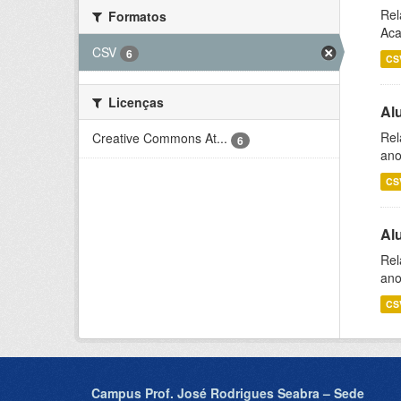
Rel
Formatos
Aca
CSV
6
CS
Licenças
Al
Rel
Creative Commons At...
6
ano
CS
Al
Rel
ano
CS
Campus Prof. José Rodrigues Seabra – Sede