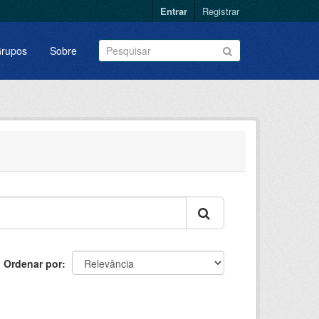
Entrar
Registrar
rupos
Sobre
Ordenar por