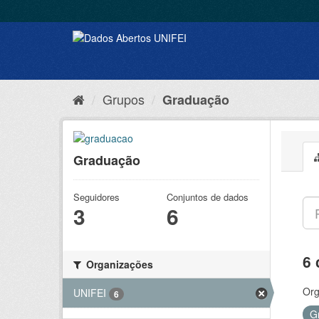
Grupos
Graduação
Graduação
Seguidores
Conjuntos de dados
3
6
6 
Organizações
Org
UNIFEI
6
G