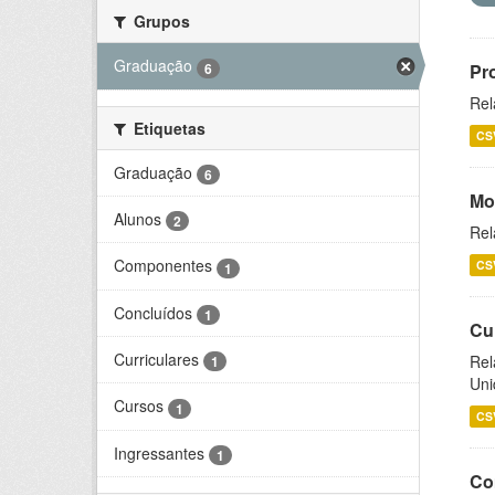
Grupos
Graduação
6
Pr
Rel
Etiquetas
CS
Graduação
6
Mo
Alunos
2
Rel
Componentes
CS
1
Concluídos
1
Cu
Curriculares
Rel
1
Uni
Cursos
1
CS
Ingressantes
1
Co