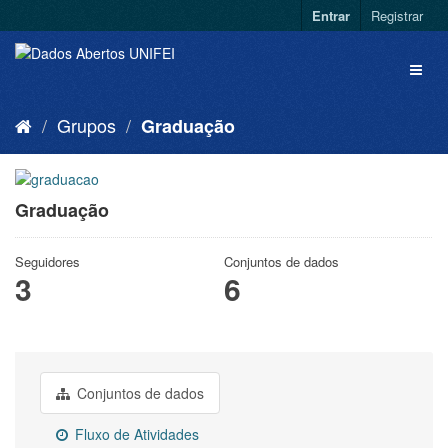
Entrar
Registrar
Grupos
Graduação
Graduação
Seguidores
Conjuntos de dados
3
6
Conjuntos de dados
Fluxo de Atividades