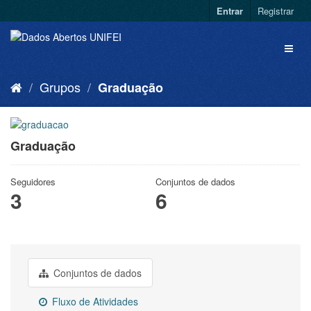
Entrar
Registrar
Grupos
Graduação
Graduação
Seguidores
Conjuntos de dados
3
6
Conjuntos de dados
Fluxo de Atividades