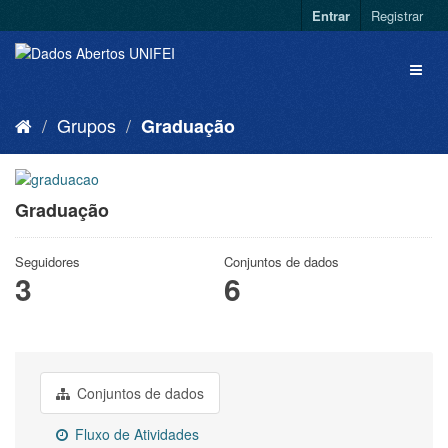
Entrar
Registrar
Grupos
Graduação
Graduação
Seguidores
Conjuntos de dados
3
6
Conjuntos de dados
Fluxo de Atividades