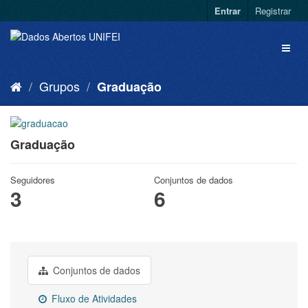
Entrar
Registrar
Grupos
Graduação
Graduação
Seguidores
Conjuntos de dados
3
6
Conjuntos de dados
Fluxo de Atividades