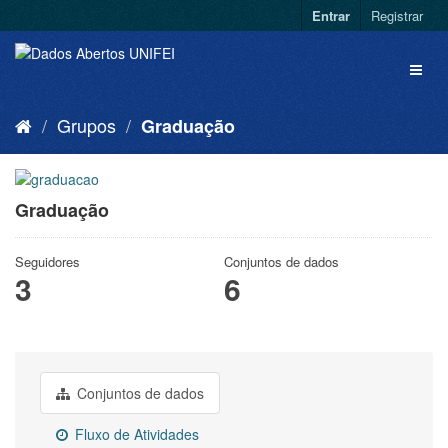
Entrar
Registrar
Grupos
Graduação
Graduação
Seguidores
Conjuntos de dados
3
6
Conjuntos de dados
Fluxo de Atividades