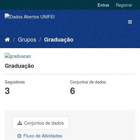
Entrar
Registrar
Grupos
Graduação
Graduação
Seguidores
Conjuntos de dados
3
6
Conjuntos de dados
Fluxo de Atividades