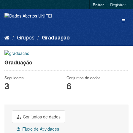
Entrar
Registrar
Grupos
Graduação
Graduação
Seguidores
Conjuntos de dados
3
6
Conjuntos de dados
Fluxo de Atividades