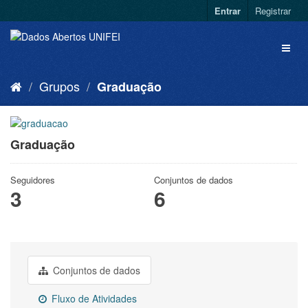
Entrar
Registrar
Grupos
Graduação
Graduação
Seguidores
Conjuntos de dados
3
6
Conjuntos de dados
Fluxo de Atividades