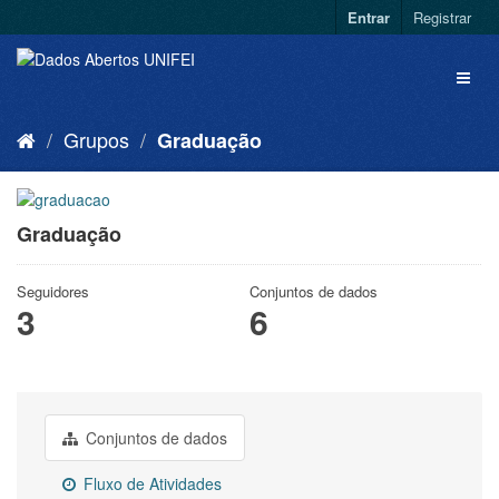
Entrar
Registrar
Grupos
Graduação
Graduação
Seguidores
Conjuntos de dados
3
6
Conjuntos de dados
Fluxo de Atividades