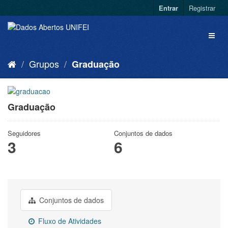
Entrar
Registrar
Grupos
Graduação
Graduação
Seguidores
Conjuntos de dados
3
6
Conjuntos de dados
Fluxo de Atividades