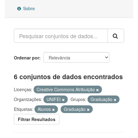
Sobre
Ordenar por
6 conjuntos de dados encontrados
Licenças:
Creative Commons Atribuição
Organizações:
UNIFEI
Grupos:
Graduação
Etiquetas:
Alunos
Graduação
Filtrar Resultados