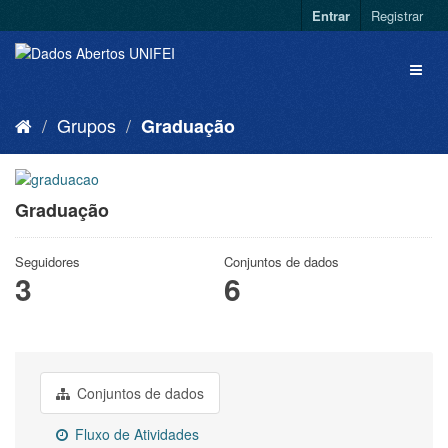
Entrar
Registrar
Grupos
Graduação
Graduação
Seguidores
Conjuntos de dados
3
6
Conjuntos de dados
Fluxo de Atividades