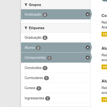
Grupos
Graduação
6
Co
Rel
Aca
Etiquetas
CS
Graduação
6
Alunos
Al
2
Rel
Componentes
1
ano
CS
Concluídos
1
Curriculares
1
Al
Rel
Cursos
1
ano
Ingressantes
1
CS