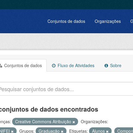
Conjuntos de dados
Organizações
G
Conjuntos de dados
Fluxo de Atividades
Sobre
conjuntos de dados encontrados
enças:
Creative Commons Atribuição
Organizações:
NIFEI
Grupos:
Graduação
Etiquetas:
Alunos
Compon