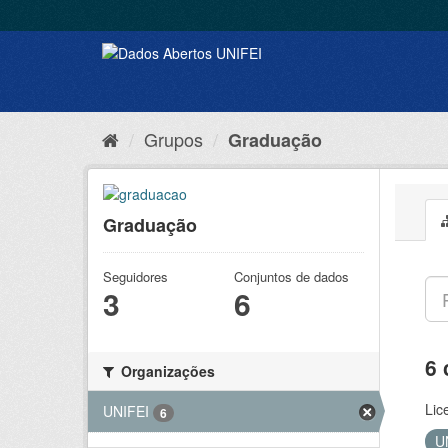
Grupos
Graduação
Graduação
Seguidores
Conjuntos de dados
3
6
6 
Organizações
Lic
UNIFEI
6
U