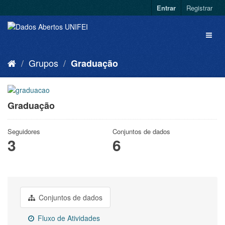
Entrar
Registrar
Grupos
Graduação
Graduação
Seguidores
Conjuntos de dados
3
6
Conjuntos de dados
Fluxo de Atividades