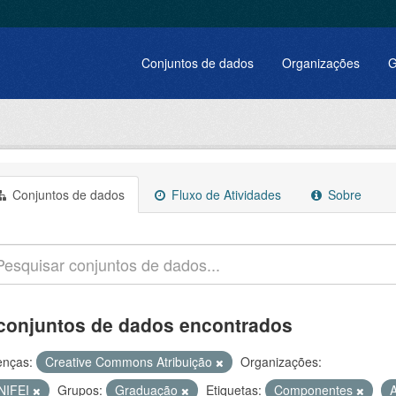
Conjuntos de dados
Organizações
G
Conjuntos de dados
Fluxo de Atividades
Sobre
conjuntos de dados encontrados
enças:
Creative Commons Atribuição
Organizações:
NIFEI
Grupos:
Graduação
Etiquetas:
Componentes