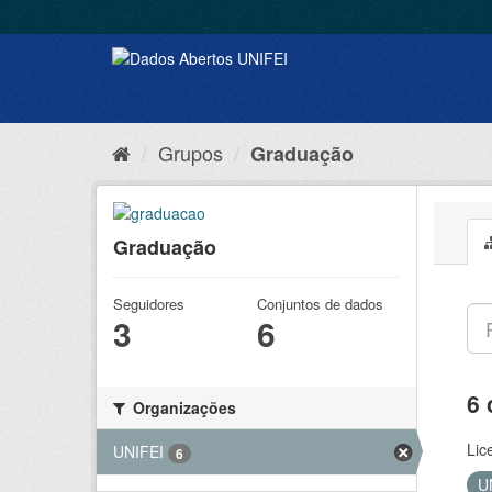
Grupos
Graduação
Graduação
Seguidores
Conjuntos de dados
3
6
6 
Organizações
Lic
UNIFEI
6
U