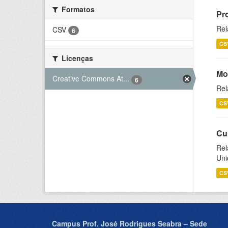
Formatos
Pr
Rel
CSV
6
CS
Licenças
Mo
Creative Commons At...
6
Rel
CS
Cu
Rel
Uni
CS
Campus Prof. José Rodrigues Seabra – Sede