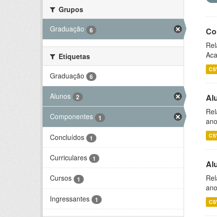
Grupos
Graduação
6
Co
Rel
Aca
Etiquetas
CS
Graduação
6
Alunos
Al
2
Rel
Componentes
1
ano
CS
Concluídos
1
Curriculares
1
Al
Rel
Cursos
1
ano
Ingressantes
1
CS