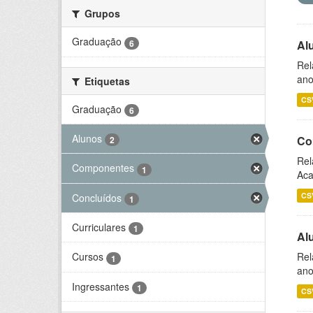
Grupos
Graduação
6
Al
Rel
ano
Etiquetas
CS
Graduação
6
Alunos
Co
2
Rel
Componentes
1
Aca
CS
Concluídos
1
Curriculares
1
Al
Rel
Cursos
1
ano
Ingressantes
1
CS