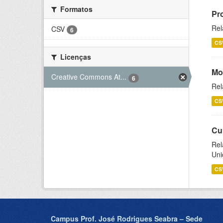
Formatos
Pr
Rel
CSV
6
CS
Licenças
Mo
Creative Commons At...
6
Rel
CS
Cu
Rel
Uni
CS
Campus Prof. José Rodrigues Seabra – Sede