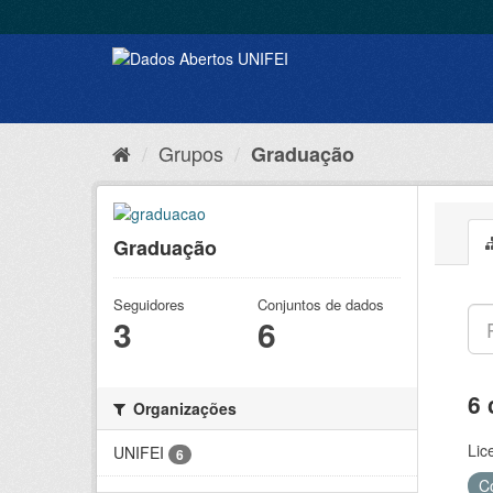
Grupos
Graduação
Graduação
Seguidores
Conjuntos de dados
3
6
6 
Organizações
Lic
UNIFEI
6
C