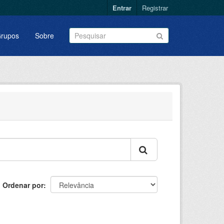
Entrar
Registrar
rupos
Sobre
Ordenar por