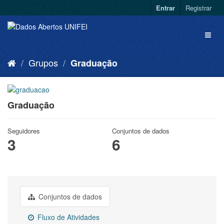
Entrar
Registrar
Grupos
Graduação
Graduação
Seguidores
Conjuntos de dados
3
6
Conjuntos de dados
Fluxo de Atividades