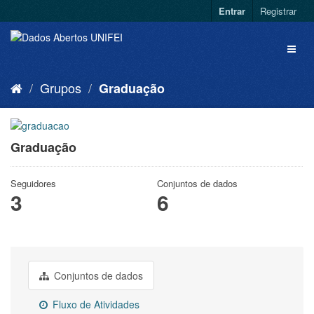
Entrar
Registrar
Grupos
Graduação
Graduação
Seguidores
Conjuntos de dados
3
6
Conjuntos de dados
Fluxo de Atividades