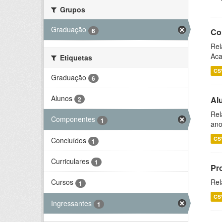
Grupos
Graduação
6
Co
Rel
Aca
Etiquetas
CS
Graduação
6
Alunos
Al
2
Rel
Componentes
1
ano
CS
Concluídos
1
Curriculares
1
Pr
Rel
Cursos
1
CS
Ingressantes
1