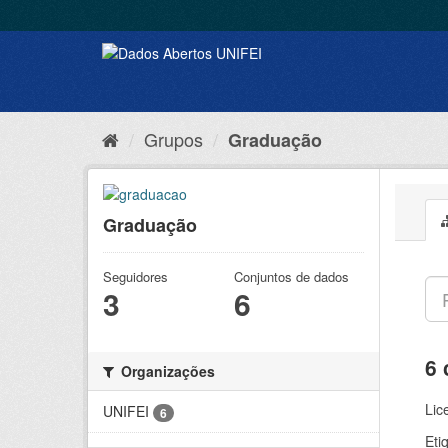
Grupos
Graduação
Graduação
Seguidores
Conjuntos de dados
3
6
6 
Organizações
Lic
UNIFEI
6
Eti