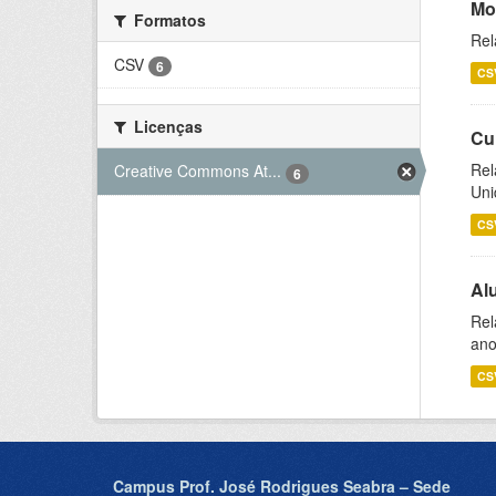
Mo
Formatos
Rel
CSV
6
CS
Licenças
Cu
Rel
Creative Commons At...
6
Uni
CS
Al
Rel
ano
CS
Campus Prof. José Rodrigues Seabra – Sede