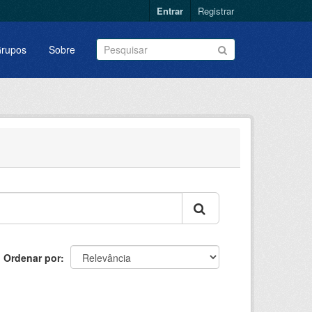
Entrar
Registrar
rupos
Sobre
Ordenar por