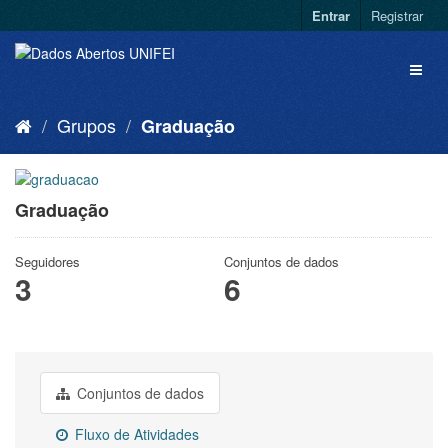
Entrar
Registrar
Grupos
Graduação
Graduação
Seguidores
Conjuntos de dados
3
6
Conjuntos de dados
Fluxo de Atividades