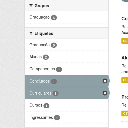
Grupos
Graduação
6
Co
Rel
Aca
Etiquetas
CS
Graduação
6
Alunos
Al
2
Rel
Componentes
1
ano
CS
Concluídos
1
Curriculares
1
Pr
Rel
Cursos
1
CS
Ingressantes
1