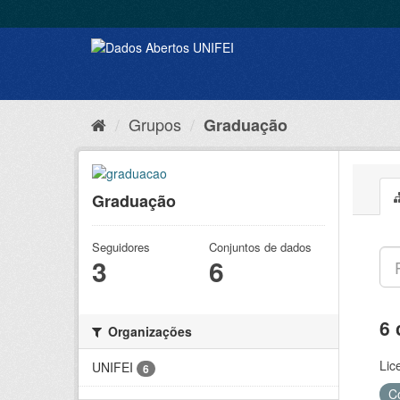
Grupos
Graduação
Graduação
Seguidores
Conjuntos de dados
3
6
6 
Organizações
Lic
UNIFEI
6
C