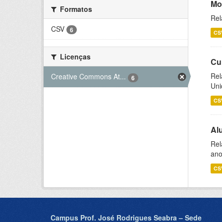
Mo
Formatos
Rel
CSV
6
CS
Licenças
Cu
Rel
Creative Commons At...
6
Uni
CS
Al
Rel
ano
CS
Campus Prof. José Rodrigues Seabra – Sede