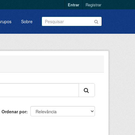
Entrar
Registrar
rupos
Sobre
Ordenar por