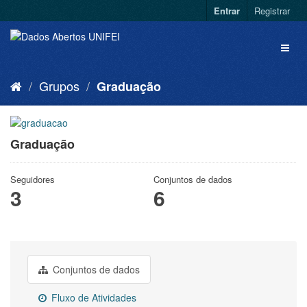
Entrar
Registrar
Grupos
Graduação
Graduação
Seguidores
Conjuntos de dados
3
6
Conjuntos de dados
Fluxo de Atividades