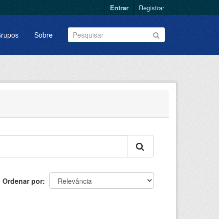
Entrar
Registrar
rupos
Sobre
Ordenar por