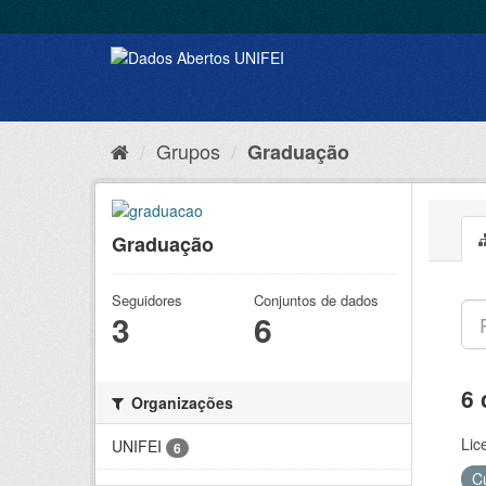
Grupos
Graduação
Graduação
Seguidores
Conjuntos de dados
3
6
6 
Organizações
Lic
UNIFEI
6
C