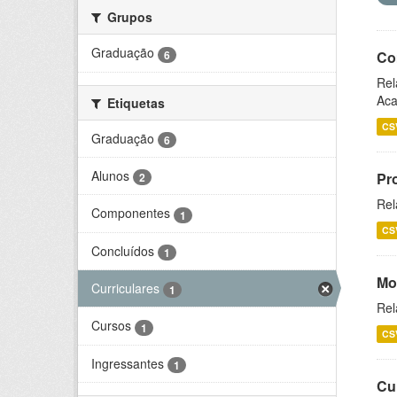
Grupos
Graduação
6
Co
Rel
Aca
Etiquetas
CS
Graduação
6
Alunos
Pr
2
Rel
Componentes
1
CS
Concluídos
1
Mo
Curriculares
1
Rel
Cursos
1
CS
Ingressantes
1
Cu