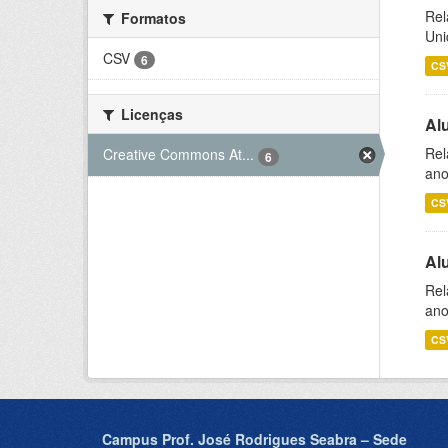
Rel
Formatos
Uni
CSV
6
CS
Licenças
Al
Rel
Creative Commons At...
6
ano
CS
Al
Rel
ano
CS
Campus Prof. José Rodrigues Seabra – Sede