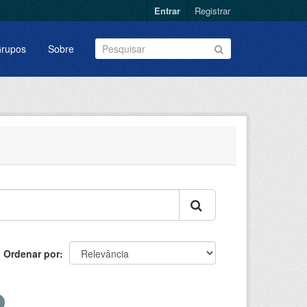
Entrar
Registrar
rupos
Sobre
Ordenar por