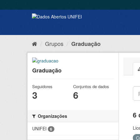
Grupos
Graduação
Graduação
Seguidores
Conjuntos de dados
3
6
6 
Organizações
Lic
UNIFEI
6
C