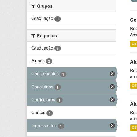
Grupos
Graduação
6
Co
Rel
Aca
Etiquetas
CS
Graduação
6
Alunos
Al
2
Rel
Componentes
1
ano
CS
Concluídos
1
Curriculares
1
Al
Rel
Cursos
1
ano
Ingressantes
1
CS