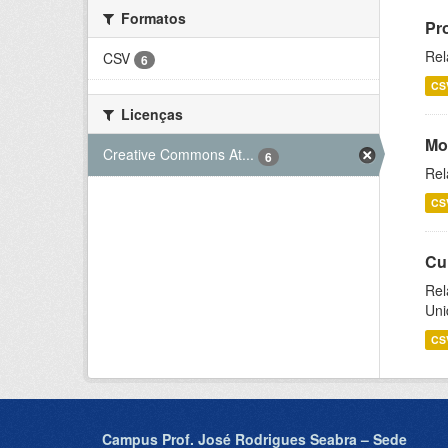
Formatos
Pr
Rel
CSV
6
CS
Licenças
Mo
Creative Commons At...
6
Rel
CS
Cu
Rel
Uni
CS
Campus Prof. José Rodrigues Seabra – Sede