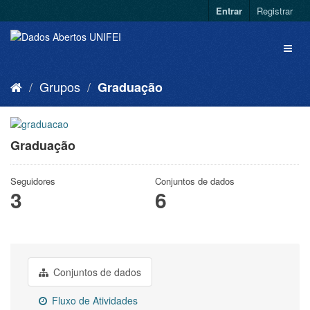
Entrar
Registrar
Grupos
Graduação
Graduação
Seguidores
Conjuntos de dados
3
6
Conjuntos de dados
Fluxo de Atividades