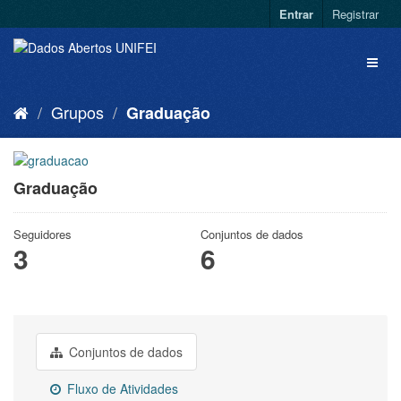
Entrar
Registrar
Grupos
Graduação
Graduação
Seguidores
Conjuntos de dados
3
6
Conjuntos de dados
Fluxo de Atividades