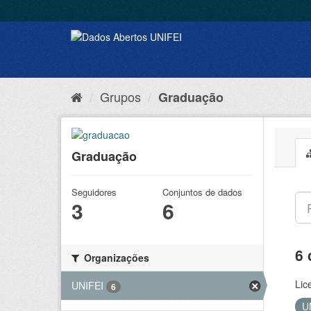
Grupos
Graduação
Graduação
Seguidores
Conjuntos de dados
3
6
6 
Organizações
Lic
UNIFEI
6
U