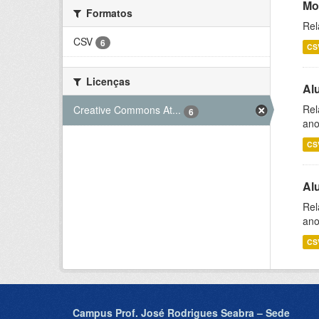
Mo
Formatos
Rel
CSV
6
CS
Licenças
Al
Rel
Creative Commons At...
6
ano
CS
Al
Rel
ano
CS
Campus Prof. José Rodrigues Seabra – Sede