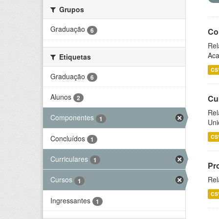
Grupos
Graduação
6
Co
Rel
Aca
Etiquetas
CS
Graduação
6
Alunos
Cu
2
Rel
Componentes
1
Uni
CS
Concluídos
1
Curriculares
1
Pr
Rel
Cursos
1
CS
Ingressantes
1