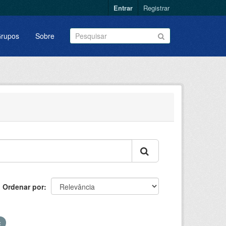
Entrar
Registrar
rupos
Sobre
Ordenar por