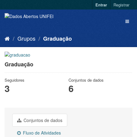
Entrar
Registrar
Grupos
Graduação
Graduação
Seguidores
Conjuntos de dados
3
6
Conjuntos de dados
Fluxo de Atividades