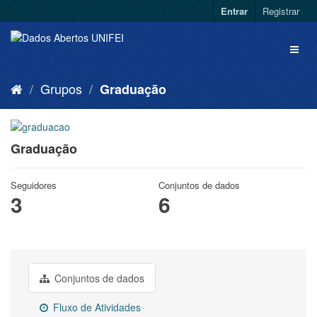
Entrar
Registrar
Grupos
Graduação
Graduação
Seguidores
Conjuntos de dados
3
6
Conjuntos de dados
Fluxo de Atividades