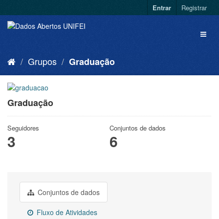
Entrar
Registrar
Grupos
Graduação
Graduação
Seguidores
Conjuntos de dados
3
6
Conjuntos de dados
Fluxo de Atividades