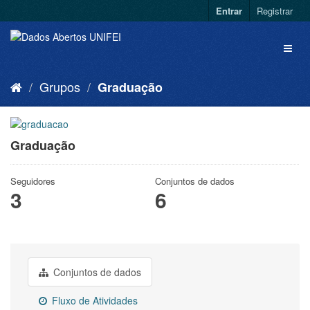
Entrar
Registrar
Grupos
Graduação
Graduação
Seguidores
Conjuntos de dados
3
6
Conjuntos de dados
Fluxo de Atividades