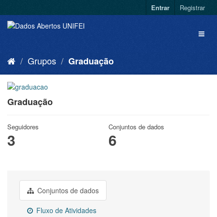
Entrar
Registrar
Grupos
Graduação
Graduação
Seguidores
Conjuntos de dados
3
6
Conjuntos de dados
Fluxo de Atividades