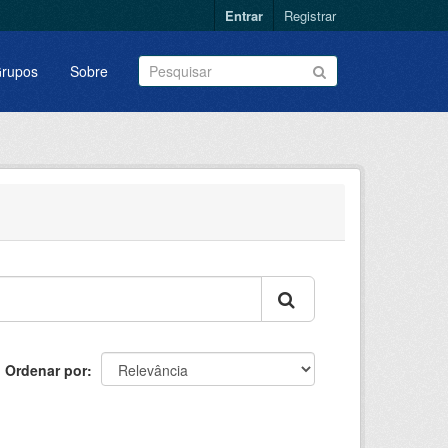
Entrar
Registrar
rupos
Sobre
Ordenar por