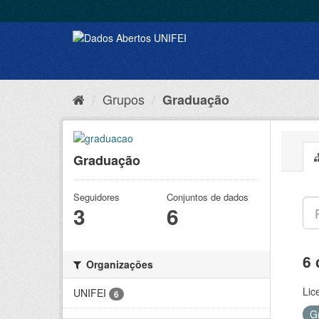
Grupos
Graduação
Graduação
Seguidores
Conjuntos de dados
3
6
6 
Organizações
Lic
UNIFEI
6
G