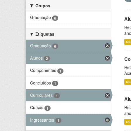
Grupos
Graduação
6
Al
Rel
ano
Etiquetas
CS
Graduação
6
Alunos
Co
2
Rel
Componentes
1
Aca
CS
Concluídos
1
Curriculares
1
Al
Rel
Cursos
1
ano
Ingressantes
1
CS