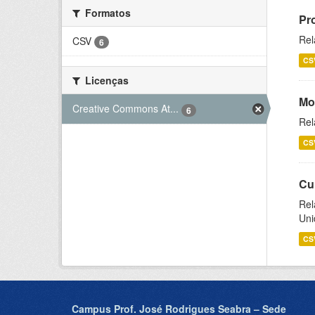
Formatos
Pr
Rel
CSV
6
CS
Licenças
Mo
Creative Commons At...
6
Rel
CS
Cu
Rel
Uni
CS
Campus Prof. José Rodrigues Seabra – Sede