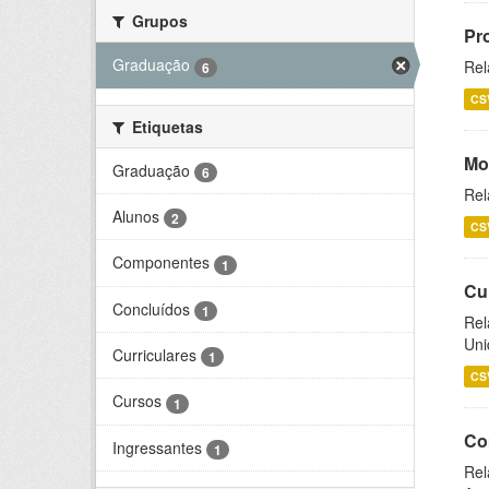
Grupos
Pr
Graduação
Rel
6
CS
Etiquetas
Mo
Graduação
6
Rel
Alunos
2
CS
Componentes
1
Cu
Concluídos
1
Rel
Uni
Curriculares
1
CS
Cursos
1
Co
Ingressantes
1
Rel