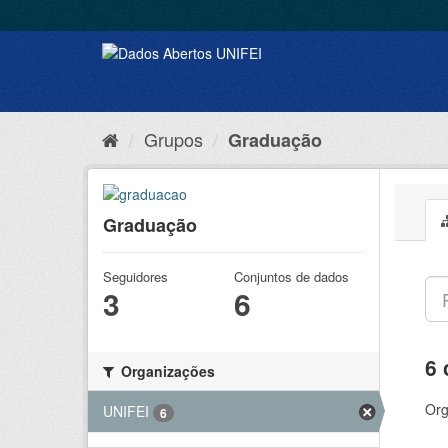
Grupos
Graduação
Graduação
Seguidores
Conjuntos de dados
3
6
6 
Organizações
Org
UNIFEI
6