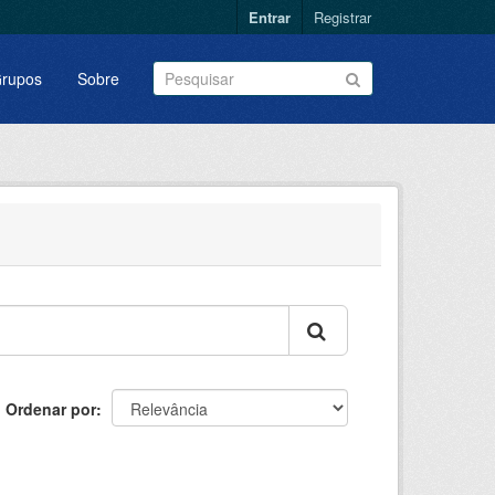
Entrar
Registrar
rupos
Sobre
Ordenar por