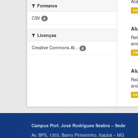
Aca
Formatos
CS
CSV
6
Al
Licenças
Rel
ano
Creative Commons At...
6
CS
Al
Rel
ano
CS
Campus Prof. José Rodrigues Seabra – Sede
Av. BPS, 1303, Bairro Pinheirinho, Itajubá – MG