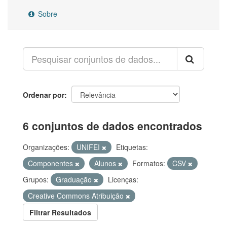
Sobre
Ordenar por
6 conjuntos de dados encontrados
Organizações:
UNIFEI
Etiquetas:
Componentes
Alunos
Formatos:
CSV
Grupos:
Graduação
Licenças:
Creative Commons Atribuição
Filtrar Resultados