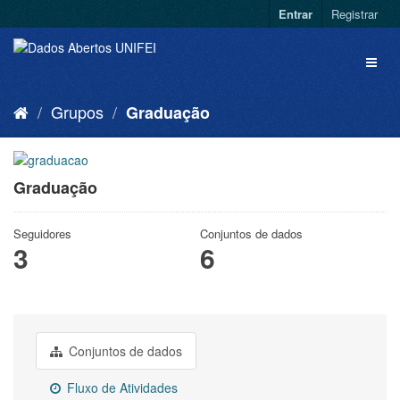
Entrar
Registrar
Grupos
Graduação
Graduação
Seguidores
Conjuntos de dados
3
6
Conjuntos de dados
Fluxo de Atividades