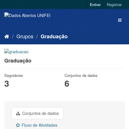
Entrar
Registrar
Grupos
Graduação
Graduação
Seguidores
Conjuntos de dados
3
6
Conjuntos de dados
Fluxo de Atividades